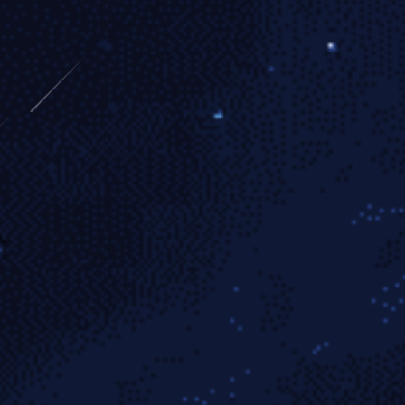
电竞频道
热门电竞赛事全覆盖，支持边看边聊功能，打造
专属电竞内容互动专区。