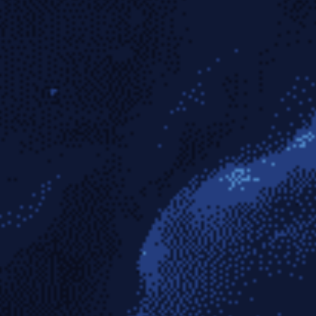
赛事专题
整合重要赛事专题页、球队档案与图文集锦，适
合深入了解比赛背景与阵容走势。