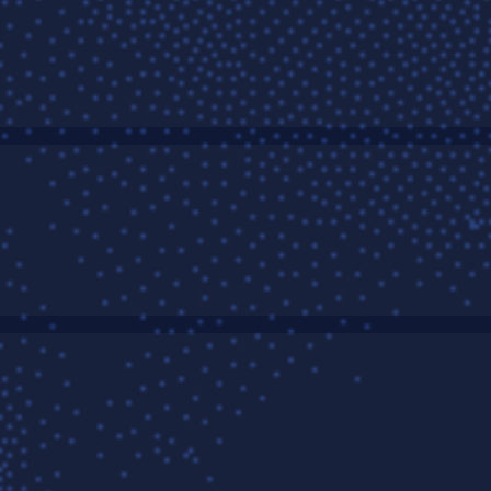
网登录入口 · 值得信赖的体育
注于构建一个以赛事内容、数据服务与智能分析为核心的数字生态
体验。平台以稳定技术架构和合规体系赢得市场认可，深受博鱼
鱼(中国)用户喜爱。
以信任构建口碑
数据传输流程，通过部署
所有服务均基于合规化机
问与高并发下的稳定运行，全
致力于构建高可信度生态