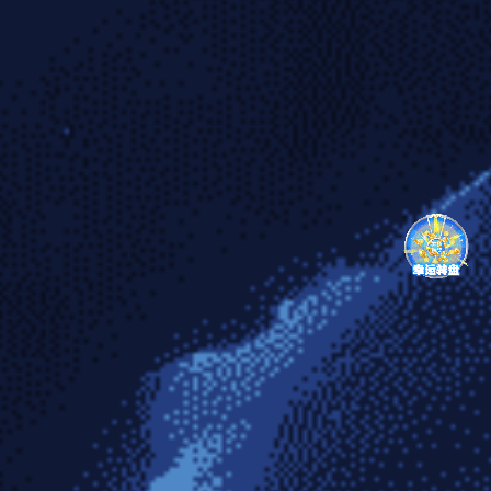
育动态
数据中心
整合历史战绩、球员状态与赛事趋势，博鱼·官方
版网站登录入口-博鱼(中国) 为专业用户提供多维
度分析支持。