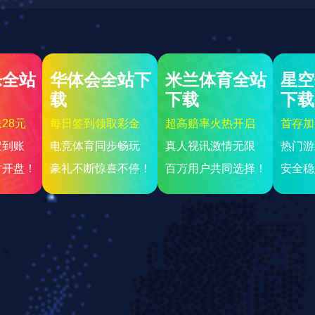
牌形象。
持续优化，数据
网登录入口 已服务覆盖东
平台基于用户行为分析，不
与本地适配的服务能力。
能算法与赛事数据，为用
互动价值。
么全球用户都信赖博鱼官网登录